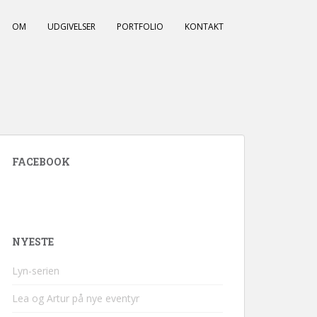
OM
UDGIVELSER
PORTFOLIO
KONTAKT
FACEBOOK
NYESTE
Lyn-serien
Lea og Artur på nye eventyr