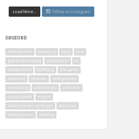
Load More...
Follow on Instagram
SØGEORD
alene hjemme
Børnebog
Ebog
ferie
global opvarmning
illustrationer
jul
Kaptajn Krudt
kødfridag
leaogartur
letlæsning
lynserien
nettegneserie
semiøkolog
tankestregen
uden filter
ude på landet
vegetar
Væbner Jørgen og dragen
webcomic
webtegneserie
æbletræ