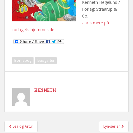
Kenneth Hegelund /
Forlag: Straarup &
Co.
-Læs mere på
forlagets hjemmeside
Børnebog
leaogartur
KENNETH
Lea og Artur
Lyn-serien
Post navigation