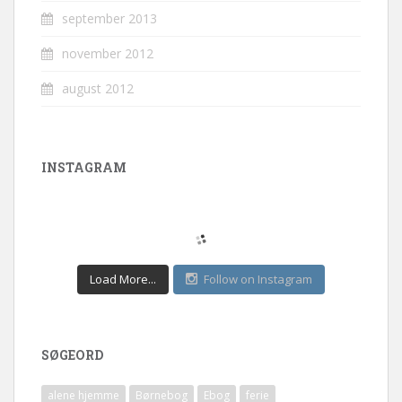
september 2013
november 2012
august 2012
INSTAGRAM
Load More...
Follow on Instagram
SØGEORD
alene hjemme
Børnebog
Ebog
ferie