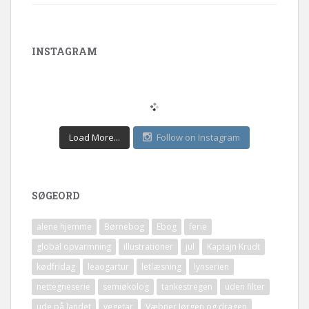
INSTAGRAM
Load More...
Follow on Instagram
SØGEORD
alene hjemme
Børnebog
Ebog
ferie
global opvarmning
illustrationer
jul
Kaptajn Krudt
kødfridag
leaogartur
letlæsning
lynserien
nettegneserie
semiøkolog
tankestregen
uden filter
ude på landet
vegetar
Væbner Jørgen og dragen