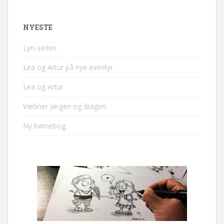
NYESTE
Lyn-serien
Lea og Artur på nye eventyr
Lea og Artur
Væbner Jørgen og dragen
Ny børnebog