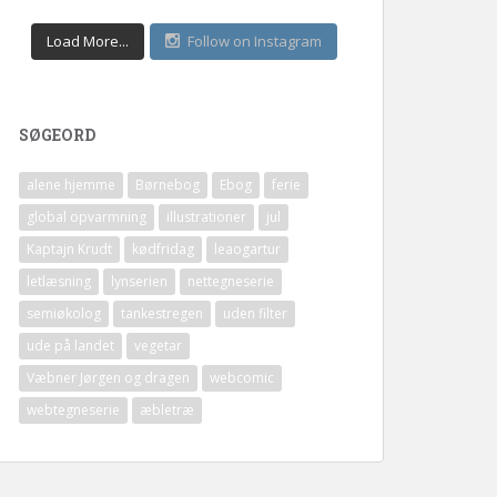
Load More...
Follow on Instagram
SØGEORD
alene hjemme
Børnebog
Ebog
ferie
global opvarmning
illustrationer
jul
Kaptajn Krudt
kødfridag
leaogartur
letlæsning
lynserien
nettegneserie
semiøkolog
tankestregen
uden filter
ude på landet
vegetar
Væbner Jørgen og dragen
webcomic
webtegneserie
æbletræ