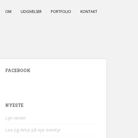
OM
UDGIVELSER
PORTFOLIO
KONTAKT
FACEBOOK
NYESTE
Lyn-serien
Lea og Artur på nye eventyr