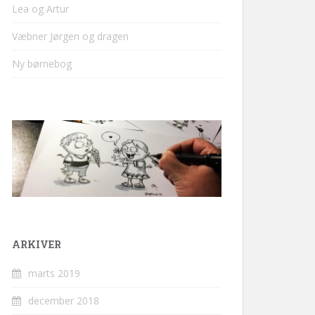
Lea og Artur
Væbner Jørgen og dragen
Ny børnebog
ARKIVER
marts 2019
december 2018