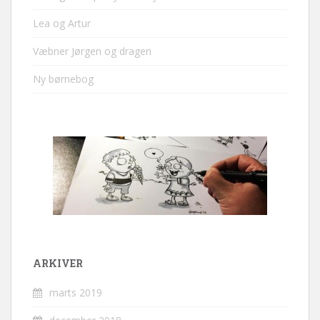
Lea og Artur
Væbner Jørgen og dragen
Ny børnebog
ARKIVER
marts 2019