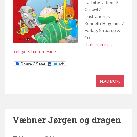
Forfatter: Brian P.
Ørnbøl /
Illustrationer:
Kenneth Hegelund /
Forlag: Straarup &
Co.
-Læs mere på
forlagets hjemmeside
READ MORE
Væbner Jørgen og dragen