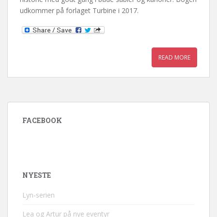
udkommer på forlaget Turbine i 2017.
READ MORE
FACEBOOK
NYESTE
Lyn-serien
Lea og Artur på nye eventyr