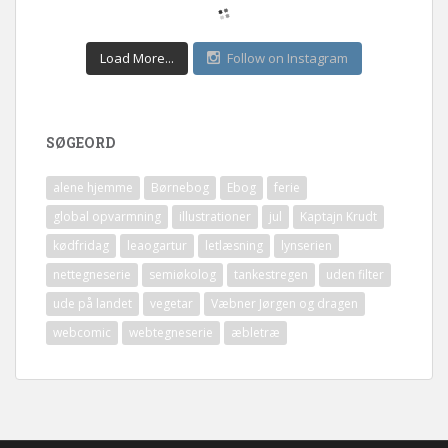
Load More...
Follow on Instagram
SØGEORD
alene hjemme
Børnebog
Ebog
ferie
global opvarmning
illustrationer
jul
Kaptajn Krudt
kødfridag
leaogartur
letlæsning
lynserien
nettegneserie
semiøkolog
tankestregen
uden filter
ude på landet
vegetar
Væbner Jørgen og dragen
webcomic
webtegneserie
æbletræ