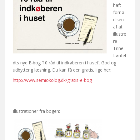
haft
fornøj
elsen
af at
illustre
re
Trine
Lønfel
dts nye E-bog ’10 råd til indkøberen i huset’. God og
udbytterig læsning. Du kan få den gratis, lige her:
http://www.semiokolog.dk/gratis-e-bog
Illustrationer fra bogen: