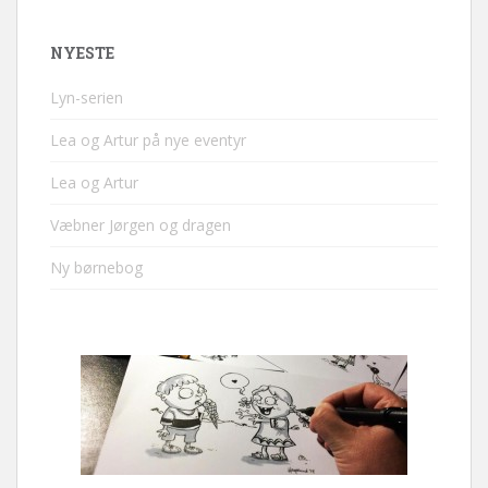
NYESTE
Lyn-serien
Lea og Artur på nye eventyr
Lea og Artur
Væbner Jørgen og dragen
Ny børnebog