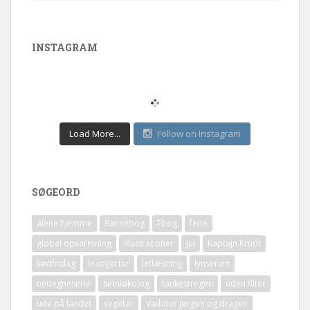
INSTAGRAM
Load More...
Follow on Instagram
SØGEORD
alene hjemme
Børnebog
Ebog
ferie
global opvarmning
illustrationer
jul
Kaptajn Krudt
kødfridag
leaogartur
letlæsning
lynserien
nettegneserie
semiøkolog
tankestregen
uden filter
ude på landet
vegetar
Væbner Jørgen og dragen