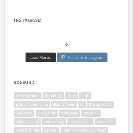
INSTAGRAM
Load More...
Follow on Instagram
SØGEORD
alene hjemme
Børnebog
Ebog
ferie
global opvarmning
illustrationer
jul
Kaptajn Krudt
kødfridag
leaogartur
letlæsning
lynserien
nettegneserie
semiøkolog
tankestregen
uden filter
ude på landet
vegetar
Væbner Jørgen og dragen