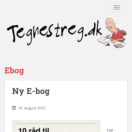
TOGGLE
Ebog
Ny E-bog
16. august 2012
Har