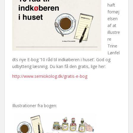
haft
fornøj
elsen
af at
illustre
re
Trine
Lønfel
dts nye E-bog ’10 råd til indkøberen i huset’. God og
udbytterig læsning. Du kan få den gratis, lige her:
http://www.semiokolog.dk/gratis-e-bog
Illustrationer fra bogen: