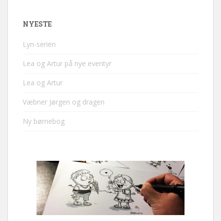
NYESTE
Lyn-serien
Lea og Artur på nye eventyr
Lea og Artur
Væbner Jørgen og dragen
Ny børnebog